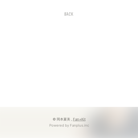
BACK
© 岡本夏美 ,
Fan+Kit
Powered by Fanplus.inc