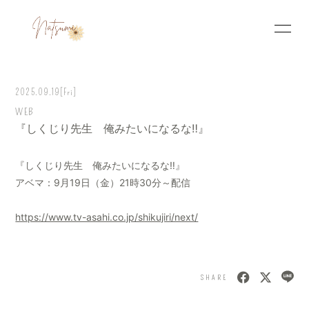
HOME
INFORMATION
2025.09.19
[Fri]
SCHEDULE
PROFILE
WEB
『しくじり先生 俺みたいになるな‼』
VIDEO
PHOTO
『しくじり先生 俺みたいになるな‼』
アベマ：9月19日（金）21時30分～配信
https://www.tv-asahi.co.jp/shikujiri/next/
SHARE