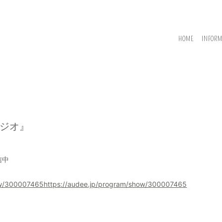
HOME
INFOR
ジオ』
信中
ow/300007465https://audee.jp/program/show/300007465