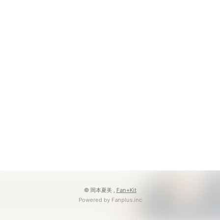
© 岡本夏美 ,
Fan+Kit
Powered by Fanplus.inc