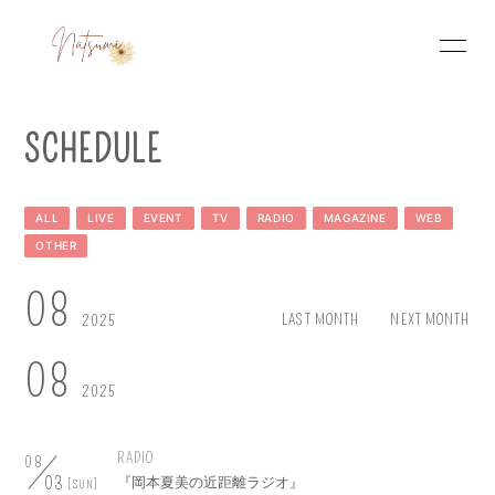
HOME
INFORMATION
SCHEDULE
SCHEDULE
PROFILE
ALL
LIVE
EVENT
TV
RADIO
MAGAZINE
WEB
VIDEO
PHOTO
OTHER
08
LAST MONTH
NEXT MONTH
2025
08
2025
RADIO
08
03
『岡本夏美の近距離ラジオ』
[SUN]